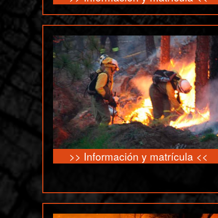
>>
Información y matrícula
<<