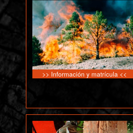
>>
Información y matrícula
<<