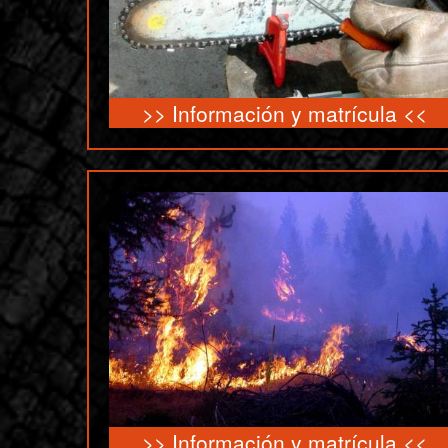
>>
Información y matrícula
<<
>>
Información y matrícula
<<