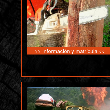
>>
Información y matrícula
<<