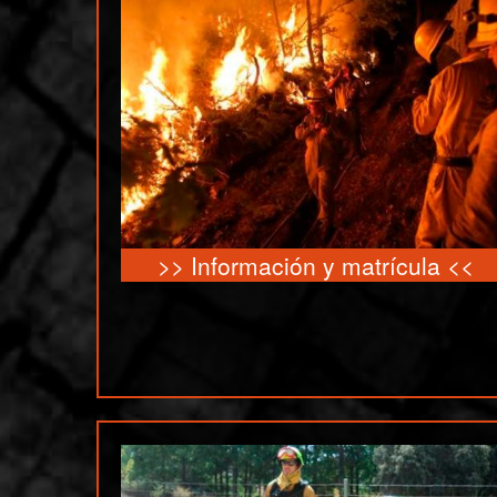
>>
Información y matrícula
<<