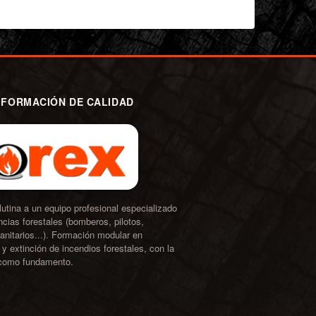
 FORMACIÓN DE CALIDAD
tina a un equipo profesional especializado
cias forestales (bomberos, pilotos,
anitarios...). Formación modular en
y extinción de incendios forestales, con la
 como fundamento.