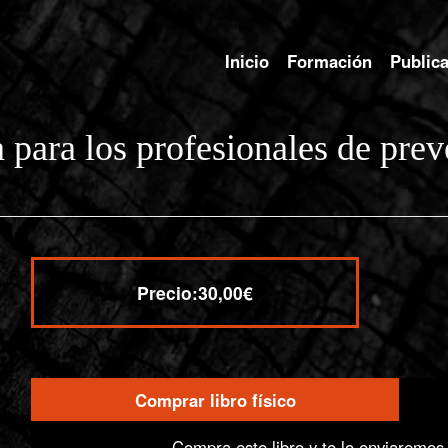
Inicio
Formación
Public
a para los profesionales de pre
Precio:
30,00€
Comprar libro físico
Compra / Acceso
Compra este libro y te lo enviaremos 