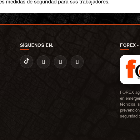
nes medidas de seguridad para sus trabajadores.
SÍGUENOS EN:
FOREX -
FOREX aglu
en emergen
técnicos, s
prevención 
seguridad