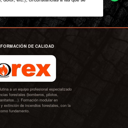
 FORMACIÓN DE CALIDAD
tina a un equipo profesional especializado
cias forestales (bomberos, pilotos,
anitarios...). Formación modular en
y extinción de incendios forestales, con la
 como fundamento.