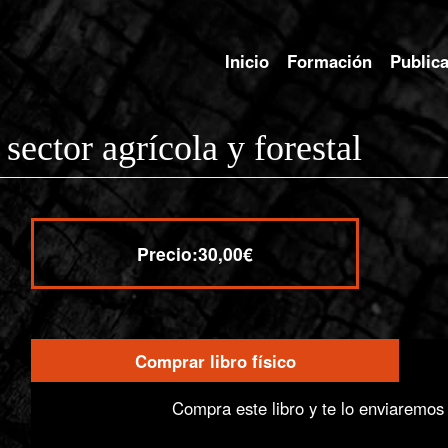
Inicio
Formación
Public
 sector agrícola y forestal
Precio:
30,00€
Comprar libro físico
Compra / Acceso
Compra este libro y te lo enviaremos 