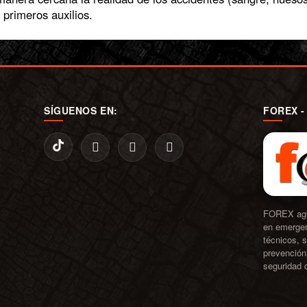
 primeros auxilios.
SÍGUENOS EN:
FOREX -
FOREX aglu
en emergen
técnicos, s
prevención 
seguridad